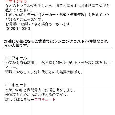
ニオイがする
などのトラブルが発生したら、慌てずにまずはお電話にて状況を
教えてください。
お使いのボイラーの［
メーカー・形式・使用年数
］を教えていた
だけるとスムーズです。
お電話にて解決できる場合もございます。
0120-14-0343
灯油代が気になるご家庭ではランニングコストがお得なこれ
らが人気です。
エコフィール
排気熱を有効活用し、熱効率を95%まで向上させた高効率石油ボ
イラー。
環境にやさしく、灯油代などの光熱費の削減も。
エコキュート
空気中の熱と夜間電力でお湯を沸かします。
停電でも貯めたお湯が使えるので安心。
詳しくはこちら→
エコキュート