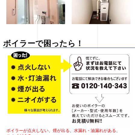
ボイラーで困ったら！
ボイラーが点火しない
、
煙が出る
、
水漏れ・油漏れがある
、