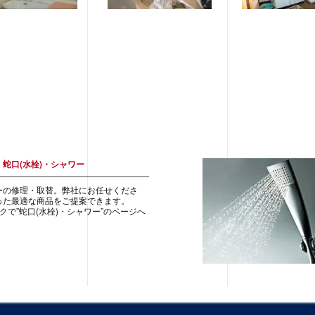
：
蛇口(水栓)・シャワー
ーの修理・取替。弊社にお任せくださ
った最適な商品をご提案できます。
クで”蛇口(水栓)・シャワー”のページへ