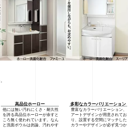
台。
高品位ホーロー
多彩なカラーバリエーション
他には無い汚れにくさ・耐久性
豊富なカラーバリエーション、
を誇る高品位ホーローが余すと
アートデザインが用意されてお
ころ無く使われています。なん
り、設置する空間にマッチした
と洗面ボウルは勿論、汚れやす
カラーやデザインが必ず見つか