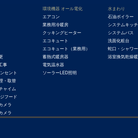
環境機器 オール電化
水まわり
エアコン
石油ボイラー
業務用冷暖房
システムキッ
クッキングヒーター
システムバス
エコキュート
洗面化粧台
エコキュート（業務用）
蛇口・シャワ
更
蓄熱式暖房器
浴室換気乾燥
工事
電気温水器
コンセント
ソーラーLED照明
理・取替
チャイム
ンジフード
カメラ
カメラ