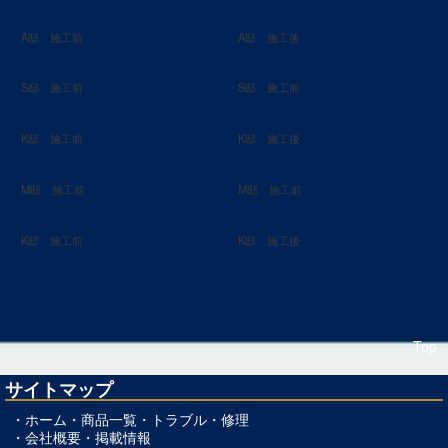
A邸 施工前
A邸 施工後
S邸 施工前
S邸 施工前
K邸 施工前
K邸 施工後
M邸 施工前
M邸 施工前
K邸 施工前
K邸 施工後
Top
サイトマップ
・
ホーム
・
商品一覧
・
トラブル・修理
・
会社概要
・
掲載情報