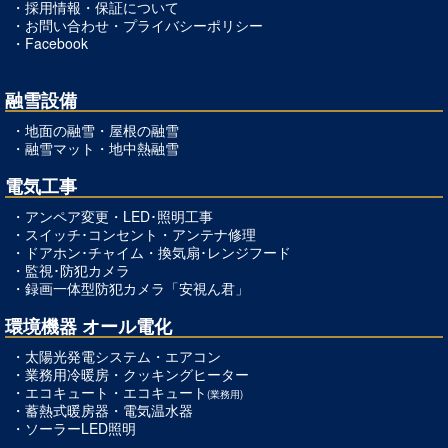
・
採用情報
・
保証について
・
お問い合わせ
・
プライバシーポリシー
・
Facebook
融雪設備
・
地面の融雪
・
屋根の融雪
・
融雪マット
・
地中熱融雪
電気工事
・
アンペア変更
・
LED･照明工事
・
スイッチ･コンセント
・
アンテナ修理
・
ドアホン･チャイム
・
換気扇･レンジフード
・
監視･防犯カメラ
・
録画一体型防犯カメラ「安視ん君」
環境機器 オール電化
・太陽光発電システム・
エアコン
・
業務用冷暖房
・
クッキングヒーター
・
エコキュート
・
エコキュート
(業務用)
・
蓄熱式暖房器
・
電気温水器
・
ソーラーLED照明