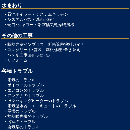
水まわり
・
石油ボイラー
・
システムキッチン
・
システムバス
・
洗面化粧台
・
蛇口･シャワー
・
浴室換気乾燥暖房機
その他の工事
・
断熱内窓インプラス
・
断熱遮熱塗料ガイナ
・
コンクリート･舗装
・
屋根修理･葺き替え
・
ペンキ工事
(屋根・外壁・他)
・
リフォーム
各種トラブル
・
電気のトラブル
・
ボイラーのトラブル
・
エアコンのトラブル
・
アンテナのトラブル
・
IHクッキングヒーターのトラブル
・
電気温水器・エコキュートのトラブル
・
屋根のトラブル
・
蓄熱暖房機のトラブル
・
浴室のトラブル
・
換気扇のトラブル