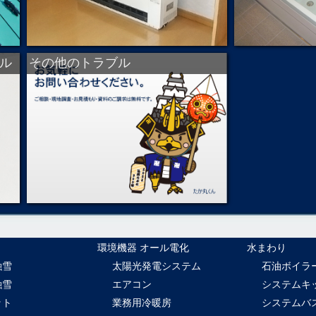
ル
その他のトラブル
環境機器 オール電化
水まわり
融雪
太陽光発電システム
石油ボイラ
融雪
エアコン
システムキ
ット
業務用冷暖房
システムバ