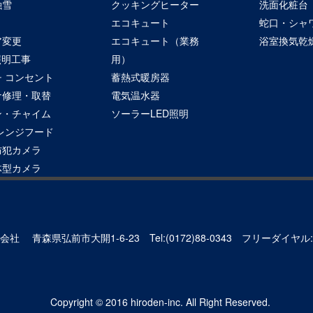
融雪
クッキングヒーター
洗面化粧台
エコキュート
蛇口・シャ
ア変更
エコキュート（業務
浴室換気乾
照明工事
用）
 コンセント
蓄熱式暖房器
ナ修理・取替
電気温水器
ン・チャイム
ソーラーLED照明
レンジフード
防犯カメラ
体型カメラ
式会社
青森県弘前市大開1-6-23
Tel:(0172)88-0343 フリーダイヤル:0
Copyright © 2016 hiroden-inc. All Right Reserved.