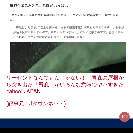
リーゼントなんてもんじゃない！ 青森の屋根か
ら突き出た「雪庇」がいろんな意味でヤバすぎた -
Yahoo! JAPAN
(記事元：Jタウンネット)