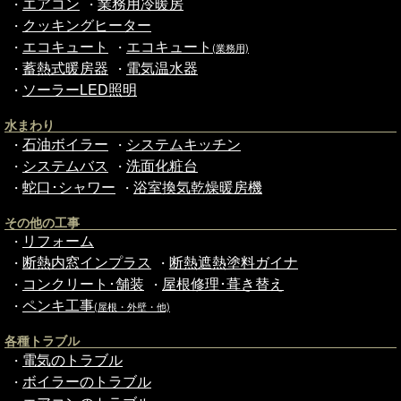
エアコン
業務用冷暖房
・
・
クッキングヒーター
・
エコキュート
エコキュート
・
・
(業務用)
蓄熱式暖房器
電気温水器
・
・
ソーラーLED照明
・
水まわり
石油ボイラー
システムキッチン
・
・
システムバス
洗面化粧台
・
・
蛇口･シャワー
浴室換気乾燥暖房機
・
・
その他の工事
リフォーム
・
断熱内窓インプラス
断熱遮熱塗料ガイナ
・
・
コンクリート･舗装
屋根修理･葺き替え
・
・
ペンキ工事
・
(屋根・外壁・他)
各種トラブル
電気のトラブル
・
ボイラーのトラブル
・