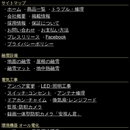
サイトマップ
ホーム
商品一覧
トラブル・修理
・
・
・
会社概要
掲載情報
・
・
採用情報
保証について
・
・
お問い合わせ
お支払い方法
・
・
プレスリリース
Facebook
・
・
プライバシーポリシー
・
融雪設備
地面の融雪
屋根の融雪
・
・
融雪マット
地中熱融雪
・
・
電気工事
アンペア変更
LED･照明工事
・
・
スイッチ･コンセント
アンテナ修理
・
・
ドアホン･チャイム
換気扇･レンジフード
・
・
監視･防犯カメラ
・
録画一体型防犯カメラ「安視ん君」
・
環境機器 オール電化