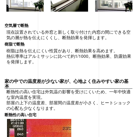
空気層で断熱
現在設置されている外窓と新しく取り付けた内窓の間にできる空
気の層が熱を伝えにくくし、断熱効果を発揮します。
樹脂で断熱
樹脂は熱を伝えにくい性質があり、断熱効果を高めます。
熱伝導率はアルミサッシに比べて約1/1000。断熱効果、防露効果
を発揮します。
家の中での温度差が少ない家が、心地よく住みやすい家の基
本
断熱性の高い住宅は外気温の影響を受けにくいため、一年中快適
な室内温度を実現。
部屋の上下の温度差、部屋間の温度差が小さく、ヒートショック
の心配も少なくなります。
断熱性の高い住宅