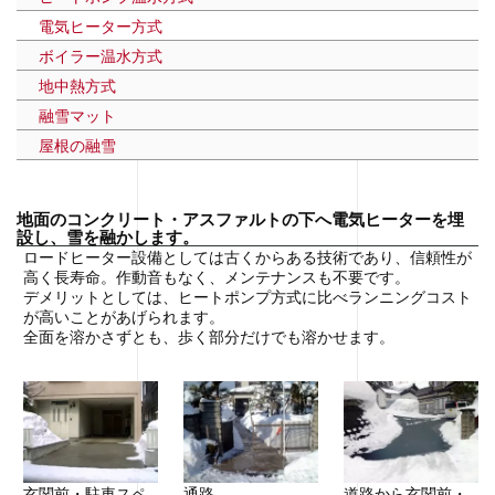
電気ヒーター方式
ボイラー温水方式
地中熱方式
融雪マット
屋根の融雪
地面のコンクリート・アスファルトの下へ電気ヒーターを埋
設し、雪を融かします。
ロードヒーター設備としては古くからある技術であり、信頼性が
高く長寿命。作動音もなく、メンテナンスも不要です。
デメリットとしては、ヒートポンプ方式に比べランニングコスト
が高いことがあげられます。
全面を溶かさずとも、歩く部分だけでも溶かせます。
玄関前・駐車スペ
道路から玄関前・
通路