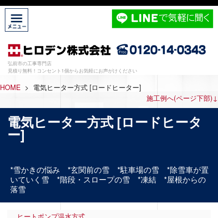
弘前市の工事専門店
見積り無料！コンセント1個からお気軽にお声がけください
HOME
>
電気ヒーター方式 [ロードヒーター]
施工例へ(ページ下部)↓
電気ヒーター方式 [ロードヒータ
ー]
*雪かきの悩み *玄関前の雪 *駐車場の雪 *除雪車が置
いていく雪 *階段・スロープの雪 *凍結 *屋根からの
落雪
ヒートポンプ温水方式