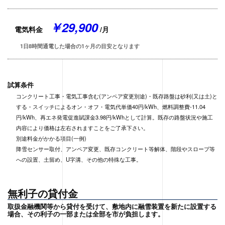
￥29,900
電気料金
/月
1日8時間通電した場合の1ヶ月の目安となります
試算条件
コンクリート工事・電気工事含む(アンペア変更別途)・既存路盤は砂利(又は土)と
する・スイッチによるオン・オフ・電気代単価40円/kWh、燃料調整費-11.04
円/kWh、再エネ発電促進賦課金3.98円/kWhとして計算。既存の路盤状況や施工
内容により価格は左右されますことをご了承下さい。
別途料金がかかる項目(一例)
降雪センサー取付、アンペア変更、既存コンクリート等解体、階段やスロープ等
への設置、土留め、U字溝、その他の特殊な工事。
無利子の貸付金
取扱金融機関等から貸付を受けて、敷地内に融雪装置を新たに設置する
場合、その利子の一部または全部を市が負担します。