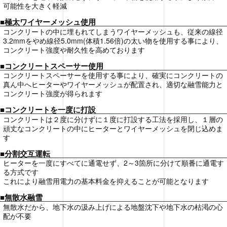
可能性を大きく軽減
■極太ワイヤーメッシュ使用
コンクリートの中に埋もれてしまうワイヤーメッシュも、従来の線径
3.2mmをやめ線径5.0mm(体積1.56倍)の太い物を使用する事により、
コンクリート強度や耐久性を高めております
■コンクリートスペーサー使用
コンクリートスペーサーを使用する事により、確実にコンクリートの
真ん中へヒーターやワイヤーメッシュが配置され、適切な融雪能力と
コンクリート強度が得られます
■コンクリートを一度に打設
コンクリートは２度に分けずに１度に打設する工法を採用し、１層の
頑丈なコンクリートの中にヒーターとワイヤーメッシュを閉じ込めま
す
■分割交互運転
ヒーターを一度にすべてに通電せず、2～3箇所に分けて順番に通電す
る方式です
これにより融雪用電力の基本料金を抑えることが可能となります
■無散水融雪
無散水だから、地下水の汲み上げによる地盤沈下や地下水の枯渇の心
配が不要